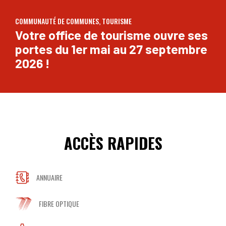
DÉCOUVERTE DES ASSOCIATIONS
COMMUNAUTÉ DE COMMUNES, TOURISME
TOURISME
URBANISME, PLUI-H
Venez découvrir les associations
Votre office de tourisme ouvre ses
Découvrez les richesses du
Retrouvez l'ensemble des
du territoire le samedi 5
portes du 1er mai au 27 septembre
territoire Bassée-Montois !
éléments constitutifs du Plan
septembre 2026 !
2026 !
Local d'Urbanisme
Intercommunal-Habitat !
ACCÈS RAPIDES
ANNUAIRE
FIBRE OPTIQUE