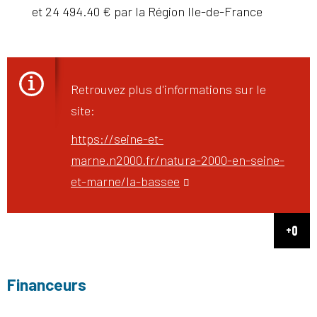
et 24 494.40 € par la Région Ile-de-France
Retrouvez plus d'informations sur le
site:
https://seine-et-
marne.n2000.fr/natura-2000-en-seine-
et-marne/la-bassee
Financeurs