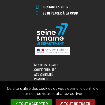
CONTACTEZ-NOUS
SE DÉPLACER À LA CCBM
MENTIONS LÉGALES
CONFIDENTIALITÉ
ACCESSIBILITÉ
PLAN DU SITE
Ce site utilise des cookies et vous donne le contrôle
LETTRE D'INFORMATION
sur ce que vous souhaitez activer
SAISIR VOTRE COURRIEL:
✓ TOUT ACCEPTER
✗ TOUT REFUSER