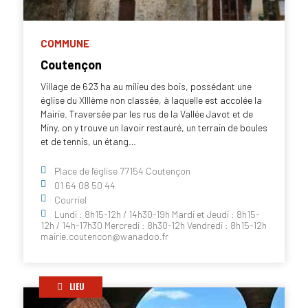
COMMUNE
Coutençon
Village de 623 ha au milieu des bois, possédant une
église du XIIIème non classée, à laquelle est accolée la
Mairie. Traversée par les rus de la Vallée Javot et de
Miny, on y trouve un lavoir restauré, un terrain de boules
et de tennis, un étang…
Place de l'église 77154 Coutençon
01 64 08 50 44
Courriel
Lundi : 8h15-12h / 14h30-19h Mardi et Jeudi : 8h15-
12h / 14h-17h30 Mercredi : 8h30-12h Vendredi : 8h15-12h
mairie.coutencon@wanadoo.fr
LIEU