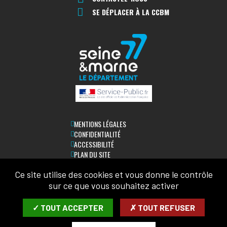
SE DÉPLACER À LA CCBM
MENTIONS LÉGALES
CONFIDENTIALITÉ
ACCESSIBILITÉ
PLAN DU SITE
Ce site utilise des cookies et vous donne le contrôle
LETTRE D'INFORMATION
sur ce que vous souhaitez activer
SAISIR VOTRE COURRIEL:
✓ TOUT ACCEPTER
✗ TOUT REFUSER