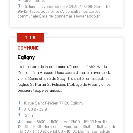
Site internet
Du lundi au vendredi : 9h-12h30 / 15-18h Samedi :
9h-12h (avec possibilité d'y consulter les cartes
communales) mairie-donnemarie@wanadoo.fr
LIEU
COMMUNE
Egligny
Le territoire de la commune s’étend sur 1658 Ha du
Montois à la Bassée. Deux cours d’eau le traverse : la
vieille Seine et le rû de Sucy. Trois site remarquables :
l’église St Martin St Félicien, l’Abbaye de Preuilly et les
bessiers (appelés aussi…
10 rue Saint Félicien 77126 Egligny
01 60 67 32 91
Courriel
Lundi : 8h30 – 11h30 et de 12h00 – 16h00 Mardi :
12h00 – 16h00 Mercredi et Vendredi : 8h30 – 11h30 Jeudi
: 8h30 – 11h30 et de 13h00 – 16h00 Dernier samedi du