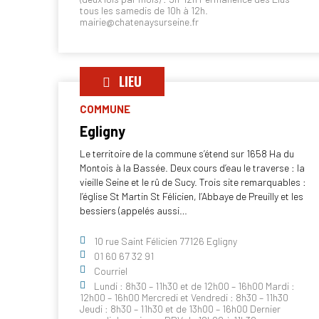
tous les samedis de 10h à 12h.
mairie@chatenaysurseine.fr
LIEU
COMMUNE
Egligny
Le territoire de la commune s’étend sur 1658 Ha du
Montois à la Bassée. Deux cours d’eau le traverse : la
vieille Seine et le rû de Sucy. Trois site remarquables :
l’église St Martin St Félicien, l’Abbaye de Preuilly et les
bessiers (appelés aussi…
10 rue Saint Félicien 77126 Egligny
01 60 67 32 91
Courriel
Lundi : 8h30 – 11h30 et de 12h00 – 16h00 Mardi :
12h00 – 16h00 Mercredi et Vendredi : 8h30 – 11h30
Jeudi : 8h30 – 11h30 et de 13h00 – 16h00 Dernier