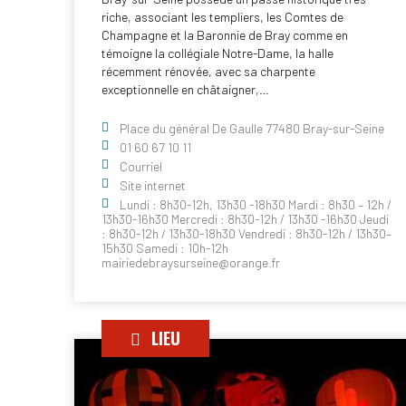
riche, associant les templiers, les Comtes de
Champagne et la Baronnie de Bray comme en
témoigne la collégiale Notre-Dame, la halle
récemment rénovée, avec sa charpente
exceptionnelle en châtaigner,…
Place du général De Gaulle 77480 Bray-sur-Seine
01 60 67 10 11
Courriel
Site internet
Lundi : 8h30-12h, 13h30 -18h30 Mardi : 8h30 – 12h /
13h30-16h30 Mercredi : 8h30-12h / 13h30 -16h30 Jeudi
: 8h30-12h / 13h30-18h30 Vendredi : 8h30-12h / 13h30–
15h30 Samedi : 10h-12h
mairiedebraysurseine@orange.fr
LIEU