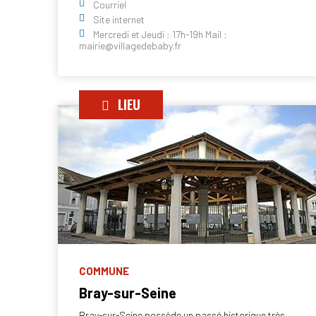
Courriel
Site internet
Mercredi et Jeudi : 17h-19h Mail :
mairie@villagedebaby.fr
LIEU
COMMUNE
Bray-sur-Seine
Bray-sur-Seine possède un passé historique très