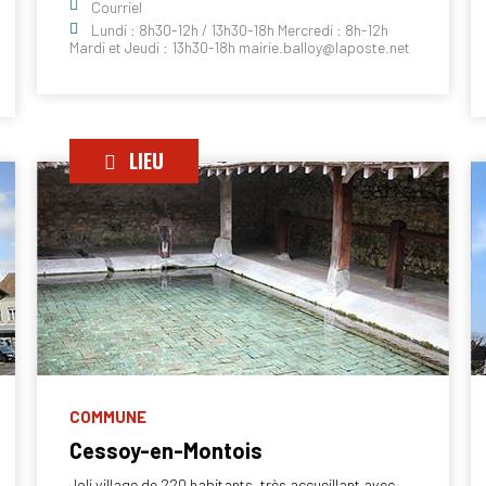
Courriel
Lundi : 8h30-12h / 13h30-18h Mercredi : 8h-12h
Mardi et Jeudi : 13h30-18h mairie.balloy@laposte.net
LIEU
COMMUNE
Cessoy-en-Montois
Joli village de 220 habitants, très accueillant avec