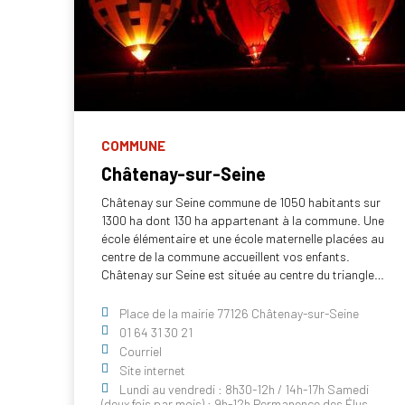
COMMUNE
Châtenay-sur-Seine
Châtenay sur Seine commune de 1050 habitants sur
1300 ha dont 130 ha appartenant à la commune. Une
école élémentaire et une école maternelle placées au
centre de la commune accueillent vos enfants.
Châtenay sur Seine est située au centre du triangle…
Place de la mairie 77126 Châtenay-sur-Seine
01 64 31 30 21
Courriel
Site internet
Lundi au vendredi : 8h30-12h / 14h-17h Samedi
(deux fois par mois) : 9h-12h Permanence des Élus