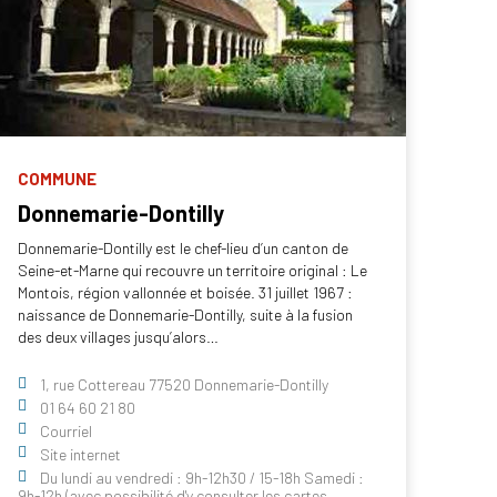
COMMUNE
Donnemarie-Dontilly
Donnemarie-Dontilly est le chef-lieu d’un canton de
Seine-et-Marne qui recouvre un territoire original : Le
Montois, région vallonnée et boisée. 31 juillet 1967 :
naissance de Donnemarie-Dontilly, suite à la fusion
des deux villages jusqu’alors…
1, rue Cottereau 77520 Donnemarie-Dontilly
01 64 60 21 80
Courriel
Site internet
Du lundi au vendredi : 9h-12h30 / 15-18h Samedi :
9h-12h (avec possibilité d'y consulter les cartes