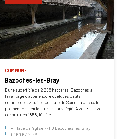
COMMUNE
Bazoches-les-Bray
D'une superficie de 2 268 hectares, Bazoches a
l'avantage d'avoir encore quelques petits
commerces. Situé en bordure de Seine, la pêche, les
promenades, en font un lieu privilégié. A voir : le lavoir
construit en 1858, l'église…
4 Place de l'église 77118 Bazoches-les-Bray
01 60 67 14 36