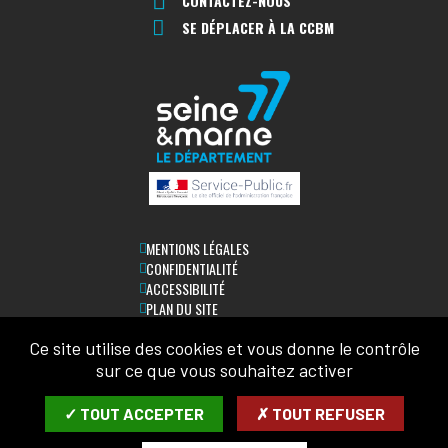
CONTACTEZ-NOUS
SE DÉPLACER À LA CCBM
MENTIONS LÉGALES
CONFIDENTIALITÉ
ACCESSIBILITÉ
PLAN DU SITE
Ce site utilise des cookies et vous donne le contrôle
LETTRE D'INFORMATION
sur ce que vous souhaitez activer
SAISIR VOTRE COURRIEL:
✓ TOUT ACCEPTER
✗ TOUT REFUSER