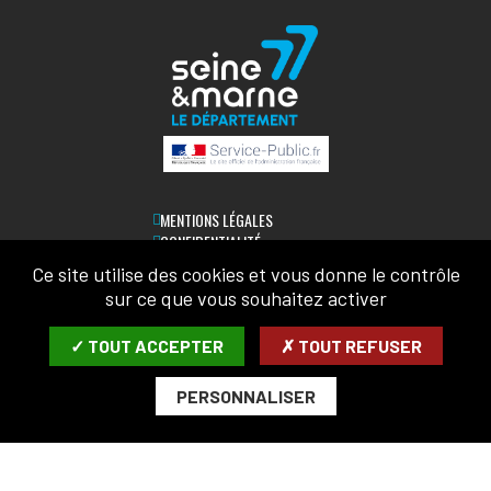
MENTIONS LÉGALES
CONFIDENTIALITÉ
ACCESSIBILITÉ
Ce site utilise des cookies et vous donne le contrôle
PLAN DU SITE
sur ce que vous souhaitez activer
LETTRE D'INFORMATION
✓ TOUT ACCEPTER
✗ TOUT REFUSER
SAISIR VOTRE COURRIEL:
PERSONNALISER
ARCHIVES
DÉSABONNER