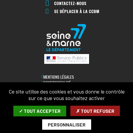
CONTACTEZ-NOUS
SE DÉPLACER À LA CCBM
MENTIONS LÉGALES
CONFIDENTIALITÉ
ACCESSIBILITÉ
Ce site utilise des cookies et vous donne le contrôle
PLAN DU SITE
sur ce que vous souhaitez activer
LETTRE D'INFORMATION
✓ TOUT ACCEPTER
✗ TOUT REFUSER
SAISIR VOTRE COURRIEL:
PERSONNALISER