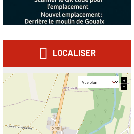
LOCALISER
+
−