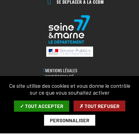
SE DÉPLACER À LA CCBM
MENTIONS LÉGALES
CONFIDENTIALITÉ
ACCESSIBILITÉ
Ce site utilise des cookies et vous donne le contrôle
PLAN DU SITE
sur ce que vous souhaitez activer
LETTRE D'INFORMATION
✓ TOUT ACCEPTER
✗ TOUT REFUSER
SAISIR VOTRE COURRIEL:
PERSONNALISER