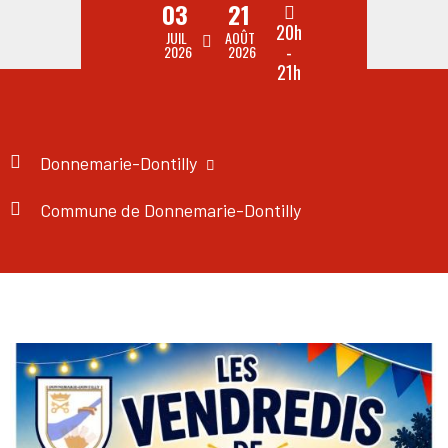
03
21
20h
JUIL
AOÛT
-
2026
2026
21h
Donnemarie-Dontilly
Commune de Donnemarie-Dontilly