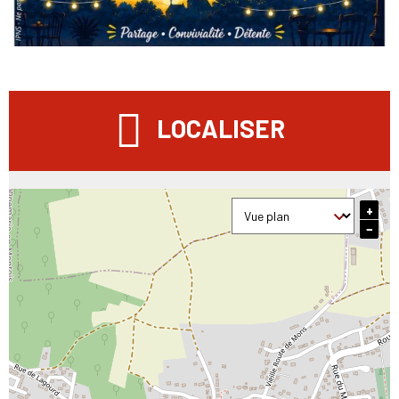
LOCALISER
+
−