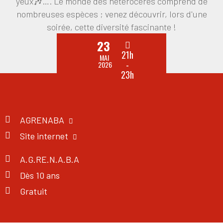
yeux🎶…. Le monde des hétérocères comprend de
nombreuses espèces ; venez découvrir, lors d'une
soirée, cette diversité fascinante !
23
21h
MAI
-
2026
23h
AGRENABA
Site internet
A.G.RE.N.A.B.A
Dès 10 ans
Gratuit