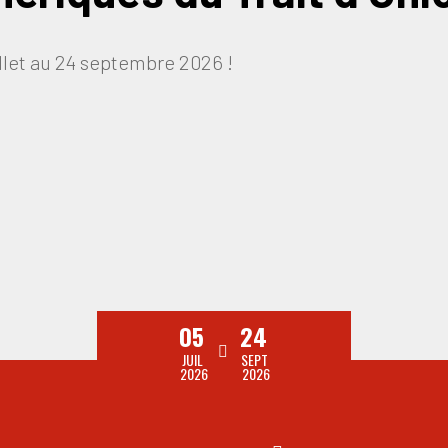
illet au 24 septembre 2026 !
05
24
JUIL
SEPT
2026
2026