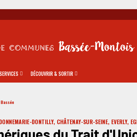
SERVICES
DÉCOUVRIR & SORTIR
 Bassée
DONNEMARIE-DONTILLY, CHÂTENAY-SUR-SEINE, EVERLY, EG
riques du Trait d'Uni