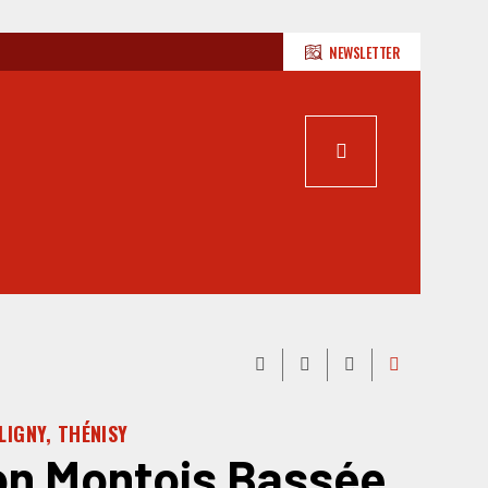
NEWSLETTER
LIGNY, THÉNISY
on Montois Bassée