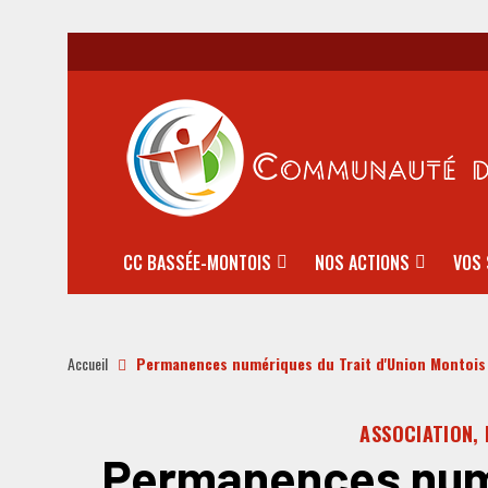
CC BASSÉE-MONTOIS
NOS ACTIONS
VOS 
Accueil
Permanences numériques du Trait d'Union Montois
ASSOCIATION, 
Permanences numé