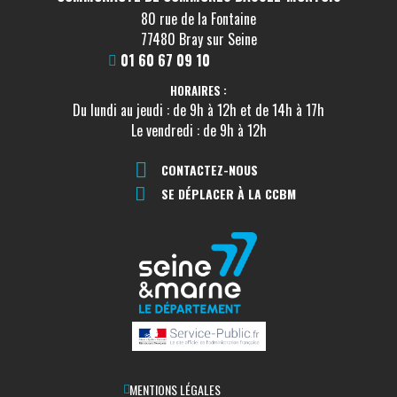
80 rue de la Fontaine
SANTÉ, INFIRMIER(E)
77480 Bray sur Seine
Cabinet infirmières libérales
01 60 67 09 10
VOIR LA FICHE
HORAIRES :
Du lundi au jeudi : de 9h à 12h et de 14h à 17h
Le vendredi : de 9h à 12h
SANTÉ, MÉDECIN
CAUMONT Alain
CONTACTEZ-NOUS
SE DÉPLACER À LA CCBM
VOIR LA FICHE
SANTÉ, MÉDECIN
CHERET Marylène
VOIR LA FICHE
SANTÉ, MÉDECIN
MENTIONS LÉGALES