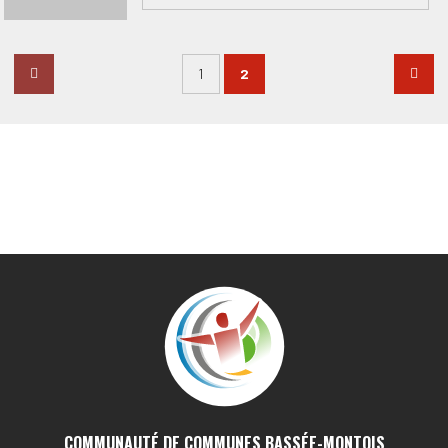
SANTÉ, INFIRMIER(E)
1
2
BOURGEOIS Annie
VOIR LA FICHE
SANTÉ, PÉDIATRE
BURC-GOY Hélène
VOIR LA FICHE
SANTÉ, INFIRMIER(E)
Cabinet infirmier de Bray-sur-Seine
VOIR LA FICHE
COMMUNAUTÉ DE COMMUNES BASSÉE-MONTOIS